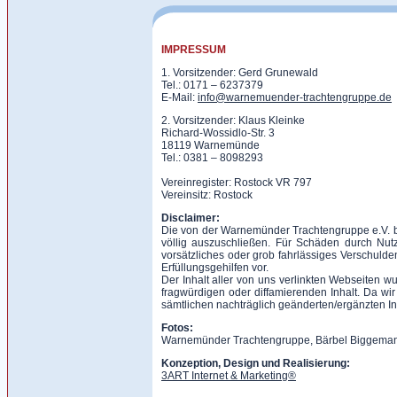
IMPRESSUM
1. Vorsitzender: Gerd Grunewald
Tel.: 0171 – 6237379
E-Mail:
info@warnemuender-trachtengruppe.de
2. Vorsitzender: Klaus Kleinke
Richard-Wossidlo-Str. 3
18119 Warnemünde
Tel.: 0381 – 8098293
Vereinregister: Rostock VR 797
Vereinsitz: Rostock
Disclaimer:
Die von der Warnemünder Trachtengruppe e.V. bere
völlig auszuschließen. Für Schäden durch Nutzu
vorsätzliches oder grob fahrlässiges Verschulde
Erfüllungsgehilfen vor.
Der Inhalt aller von uns verlinkten Webseiten w
fragwürdigen oder diffamierenden Inhalt. Da wir
sämtlichen nachträglich geänderten/ergänzten Inh
Fotos:
Warnemünder Trachtengruppe, Bärbel Biggeman
Konzeption, Design und Realisierung:
3ART Internet & Marketing®