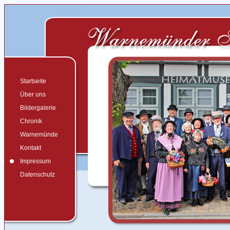
Startseite
Über uns
Bildergalerie
Chronik
Warnemünde
Kontakt
Impressum
Datenschutz