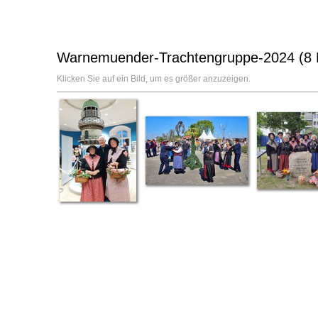
Warnemuender-Trachtengruppe-2024 (8 B
Klicken Sie auf ein Bild, um es größer anzuzeigen.